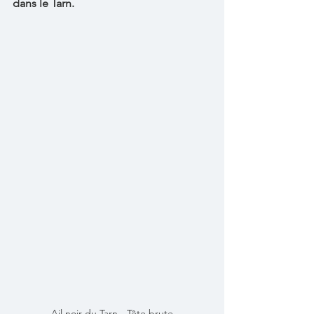
dans le Tarn.
Ail noir du Tarn - Tête brute