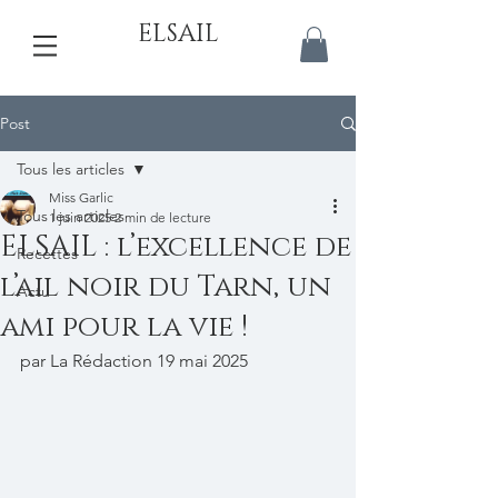
ELSAIL
Post
Tous les articles
Miss Garlic
Tous les articles
1 juin 2025
2 min de lecture
ELSAIL : l’excellence de
Recettes
l’ail noir du Tarn, un
Actu
ami pour la vie !
par La Rédaction 19 mai 2025